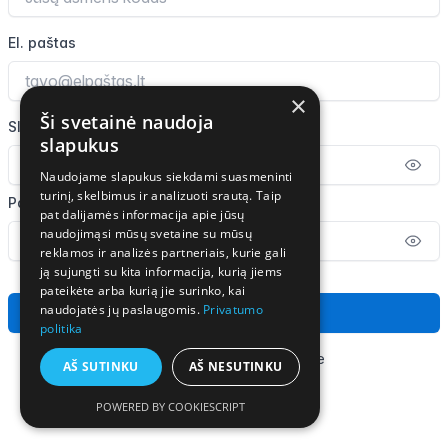
El. paštas
×
Ši svetainė naudoja
Slaptažodis
slapukus
Naudojame slapukus siekdami suasmeninti
turinį, skelbimus ir analizuoti srautą. Taip
Pakartokite slaptažodį
pat dalijamės informacija apie jūsų
naudojimąsi mūsų svetaine su mūsų
reklamos ir analizės partneriais, kurie gali
ją sujungti su kita informacija, kurią jiems
pateikėte arba kurią jie surinko, kai
naudojatės jų paslaugomis.
Privatumo
Sukurti paskyrą
politika
Jau turite paskyrą?
Prisijunkite
AŠ SUTINKU
AŠ NESUTINKU
POWERED BY COOKIESCRIPT